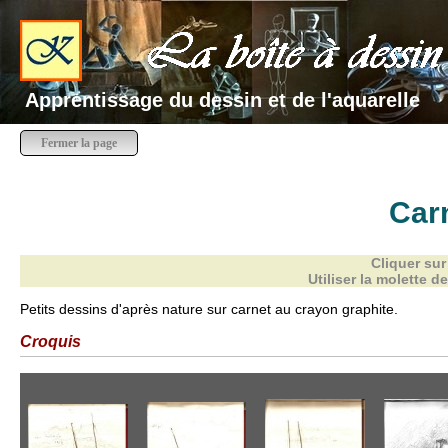
Apprentissage du dessin et de l'aquarelle
Fermer la page
Car
Cliquer sur
Utiliser la molette d
Petits dessins d'après nature sur carnet au crayon graphite.
Croquis